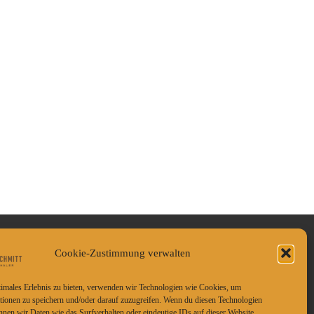
Cookie-Zustimmung verwalten
 sind für Sie da:
: 06201 – 84 63 450
timales Erlebnis zu bieten, verwenden wir Technologien wie Cookies, um
tionen zu speichern und/oder darauf zuzugreifen. Wenn du diesen Technologien
l:
kontakt@schreiner-schmitt.de
nnen wir Daten wie das Surfverhalten oder eindeutige IDs auf dieser Website