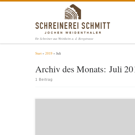
Zum Inhalt springen
Ihr Schreiner aus Weinheim a. d. Bergstrasse
Start
»
2019
»
Juli
Archiv des Monats:
Juli 20
1 Beitrag
Welcome to WordPress. This is your first post. Edit or delete it, then
start writing!